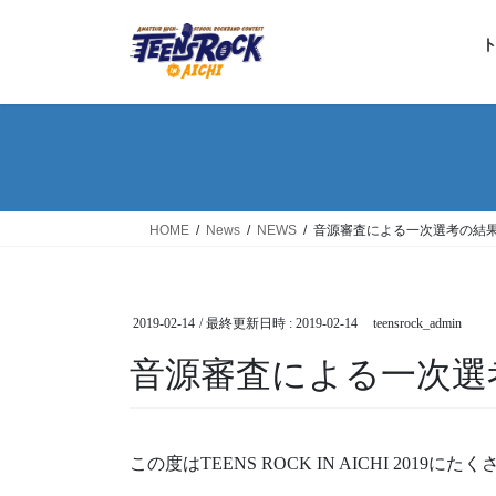
コ
ナ
ン
ビ
テ
ゲ
ン
ー
ツ
シ
へ
ョ
ス
ン
キ
に
ッ
移
HOME
News
NEWS
音源審査による一次選考の結
プ
動
2019-02-14
/ 最終更新日時 :
2019-02-14
teensrock_admin
音源審査による一次選
この度はTEENS ROCK IN AICHI 20