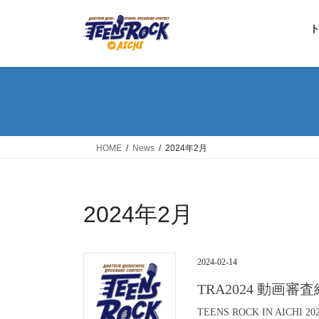
コ
ナ
ン
ビ
テ
ゲ
ン
ー
ツ
シ
へ
ョ
ス
ン
キ
に
ッ
移
HOME
News
2024年2月
プ
動
2024年2月
2024-02-14
TRA2024 動画
TEENS ROCK IN AI