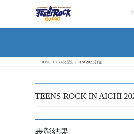
コ
ナ
ン
ビ
テ
ゲ
ン
ー
ツ
シ
へ
ョ
ス
ン
キ
に
ッ
移
HOME
TRAの歴史
TRA 2021 詳細
プ
動
TEENS ROCK IN AICHI 
表彰結果