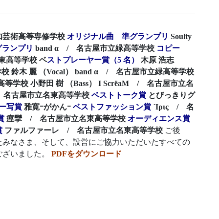
 愛知芸術高等専修学校
オリジナル曲 準グランプリ
Soulty
グランプリ
band α / 名古屋市立緑高等学校
コピー
立名東高等学校
ベ
ストプレーヤー賞（5 名）
木原 浩志
学校
鈴木 麗 （Vocal） band α / 名古屋市立緑高等学校
蔭高等学校
小野田 樹 （Bass） I ScrëaM / 名古屋市立名
aM / 名古屋市立名東高等学校
ベストトーク賞
とびっきりグ
ー写賞
雅寛ｰがかんｰ
ベストファッション賞
´Ιρις / 名
賞
痙攣 / 名古屋市立名東高等学校
オーディエンス賞
賞
ファルファーレ / 名古屋市立名東高等学校
ご後
たみなさま、そして、設営にご協力いただいたすべての
ございました。
PDFをダウンロード