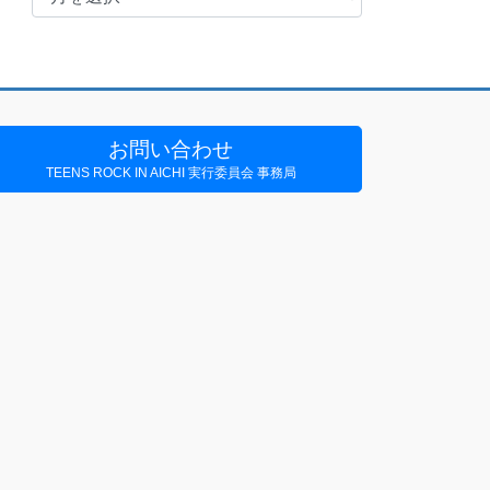
去
の
お
知
ら
せ
お問い合わせ
TEENS ROCK IN AICHI 実行委員会 事務局