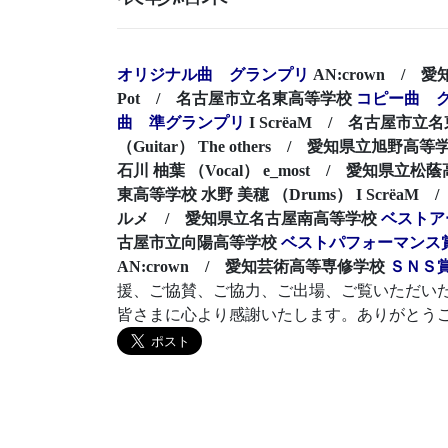
オリジナル曲 グランプリ
AN:crown /
Pot / 名古屋市立名東高等学校
コピー曲 
曲 準グランプリ
I ScrëaM / 名古屋市
（Guitar） The others / 愛知県立旭野高等
石川 柚葉 （Vocal） e_most / 愛知県立松
東高等学校
水野 美穂 （Drums） I Scrë
ルメ / 愛知県立名古屋南高等学校
ベストア
古屋市立向陽高等学校
ベストパフォーマンス
AN:crown / 愛知芸術高等専修学校
ＳＮＳ
援、ご協賛、ご協力、ご出場、ご覧いただい
皆さまに心より感謝いたします。ありがとう