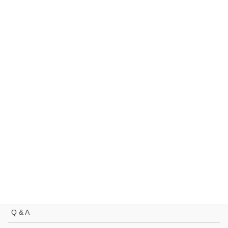
過
去
の
お
知
サイトマップ
ら
せ
TEENS ROCK IN AICHI linktree
メンバーページテスト
事業概要
委員長挨拶 2019
委員長挨拶 2021
トップページ
Q & A