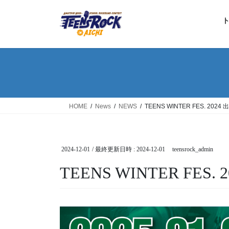
コ
ナ
ン
ビ
テ
ゲ
ン
ー
ツ
シ
へ
ョ
ス
ン
キ
に
ッ
移
HOME
News
NEWS
TEENS WINTER FES. 20
プ
動
2024-12-01
/ 最終更新日時 :
2024-12-01
teensrock_admin
TEENS WINTER FE