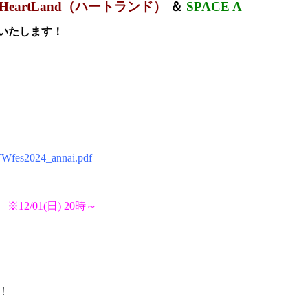
HeartLand（ハートランド）
＆
SPACE A
いたします！
_TWfes2024_annai.pdf
※12/01(日) 20時～
！