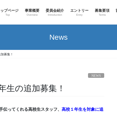
トップページ
事業概要
委員会紹介
エントリー
募集要項
Top
Overview
Introduction
Entry
Terms
News
追加募集！
NEWS
１年生の追加募集！
営を一緒に手伝ってくれる高校生スタッフ、
高校１年生を対象に追