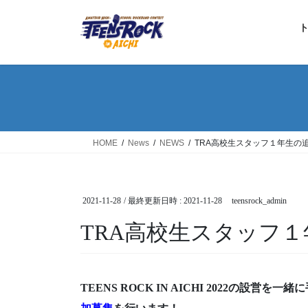
コ
ナ
ン
ビ
テ
ゲ
ン
ー
ツ
シ
へ
ョ
ス
ン
キ
に
ッ
移
HOME
News
NEWS
TRA高校生スタッフ１年生の
プ
動
2021-11-28
/ 最終更新日時 :
2021-11-28
teensrock_admin
TRA高校生スタッフ
TEENS ROCK IN AICHI 2022の設