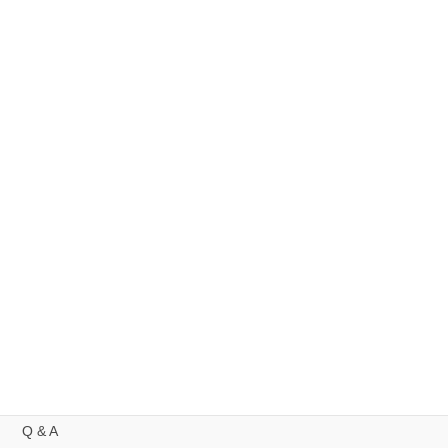
過去のお知らせ
過
去
の
お
知
サイトマップ
ら
せ
TEENS ROCK IN AICHI linktree
メンバーページテスト
事業概要
委員長挨拶 2019
委員長挨拶 2021
トップページ
Q & A