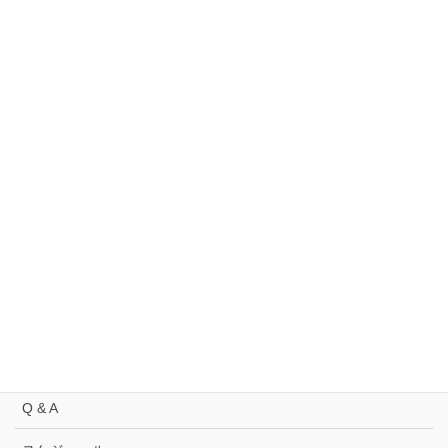
過
去
の
お
知
サイトマップ
ら
せ
TEENS ROCK IN AICHI linktree
メンバーページテスト
事業概要
委員長挨拶 2019
委員長挨拶 2021
トップページ
Q & A