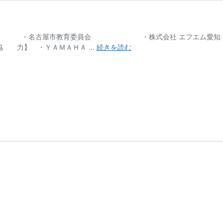
員会 ・名古屋市教育委員会 ・株式会社 エフエム愛知
2011
力】 ・ＹＡＭＡＨＡ …
続きを読む
協
賛
一
覧