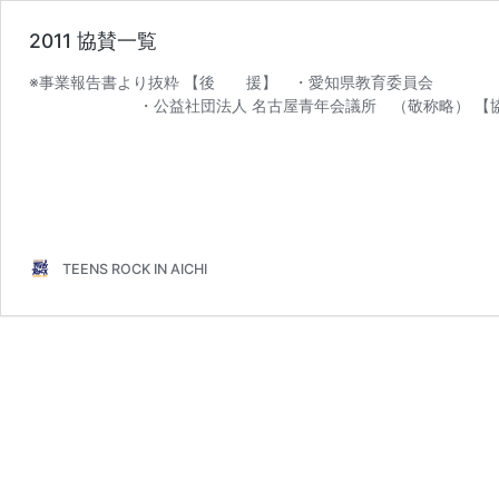
2011 協賛一覧
※事業報告書より抜粋 【後 援】 ・愛知県教育委
・公益社団法人 名古屋青年会議所 （敬称略） 【協 
TEENS ROCK IN AICHI